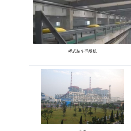
桥式装车码垛机