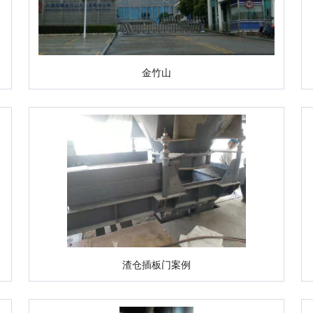
金竹山
渣仓插板门案例