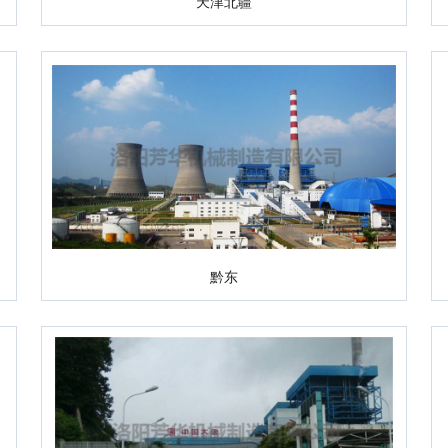
天津北疆
黔东