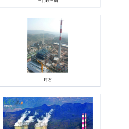
三门峡三期
坪石