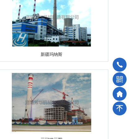
新疆玛纳斯



